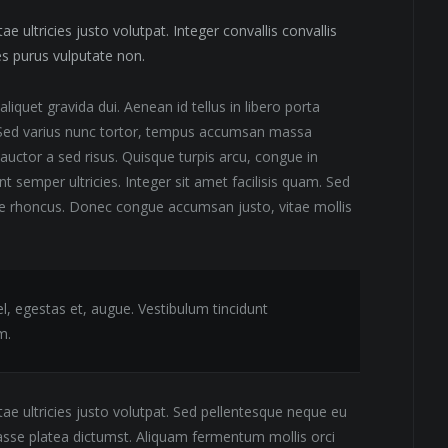
ae ultricies justo volutpat. Integer convallis convallis
les purus vulputate non.
iquet gravida dui. Aenean id tellus in libero porta
. Sed varius nunc tortor, tempus accumsan massa
auctor a sed risus. Quisque turpis arcu, congue in
unt semper ultricies. Integer sit amet facilisis quam. Sed
re rhoncus. Donec congue accumsan justo, vitae mollis
el, egestas et, augue. Vestibulum tincidunt
m.
itae ultricies justo volutpat. Sed pellentesque neque eu
asse platea dictumst. Aliquam fermentum mollis orci