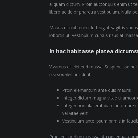
aliquam dictum. Proin auctor quis enim ut te
libero ac dolor pharetra vestibulum. Nulla po
Mauris ut nibh enim. In feugiat sagittis var
lobortis ut. Vestibulum cursus risus at mass
In hac habitasse platea dictums
Vivamus et eleifend massa. Suspendisse nec a
nisi sodales tincidunt.
Proin elementum ante quis mauris
Integer dictum magna vitae ullamcorp
Integer non placerat diam, id ornare es
vel vitae velit
Vestibulum ante ipsum primis in fauci
Praesent pretium, massa ut consequat commodo